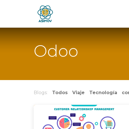
Inicio
Blog
Foro
Jobs
Odoo
Blogs:
Todos
Viaje
Tecnología
co