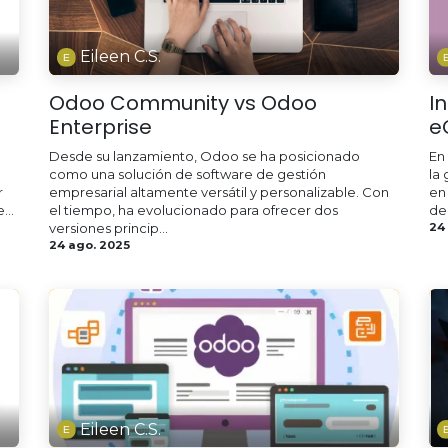
Eileen C.S.
Odoo Community vs Odoo
I
Enterprise
e
Desde su lanzamiento, Odoo se ha posicionado
En
como una solución de software de gestión
la 
r
empresarial altamente versátil y personalizable. Con
en
...
el tiempo, ha evolucionado para ofrecer dos
de
versiones princip...
24
24 ago. 2025
Eileen C.S.